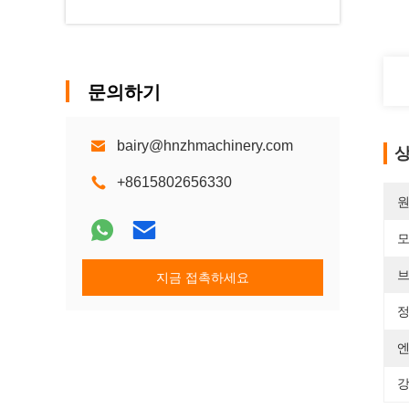
문의하기
bairy@hnzhmachinery.com
상
+8615802656330
원
모
브
지금 접촉하세요
정
엔
강