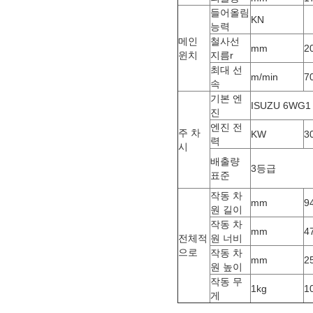
들어올림
KN
능력
메인
철사선
mm
2
윈치
지름r
최대 선
m/min
7
속
기본 엔
ISUZU 6WG1
진
엔진 전
주 차
KW
3
력
시
배출량
3등급
표준
작동 차
mm
9
원 길이
작동 차
mm
4
전체적
원 너비
으로
작동 차
mm
2
원 높이
작동 무
1kg
1
게