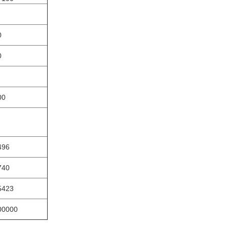
0
0
00
496
740
5423
00000