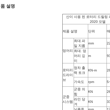
품 설명
산이 사용 된 로터리 드릴링 리
2020 모델
제품 설명
단위
매
최대.파
mm
2
일 지름
덩어리
최대. 덩
어리 깊
m
9
이
정차 출
로터리
KN-m
2
력 토크
드라이
브
가속도
rpm
5
군중 의
KN
2
힘
군중
라인 당
시스템
KN
3
겨
뇌졸중
mm
1