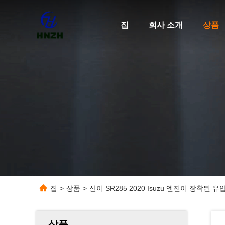
집
회사 소개
상품
집
>
상품
>
산이 SR285 2020 Isuzu 엔진이 장착된 
상품