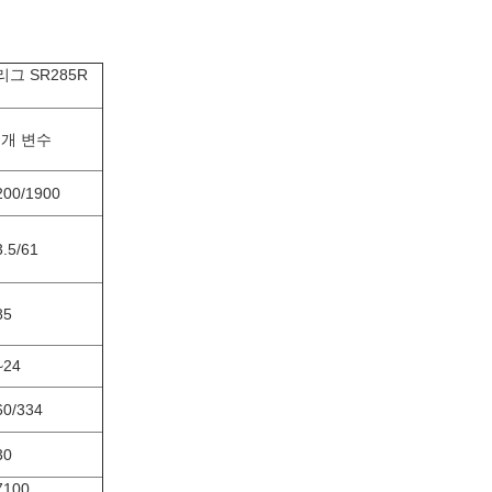
그 SR285R
개 변수
200/1900
3.5/61
85
~24
60/334
30
7100