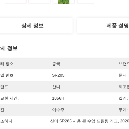
상세 정보
제품 설명
세 정보
래 장소
중국
브랜
델 번호
SR285
문서
랜드:
산니
제조업
교한 시간:
1856H
켈리:
진:
이수주
무게:
조하다:
산이 SR285 사용 된 수압 드릴링 리그
, 
202