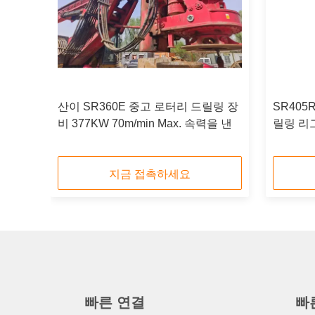
 드릴
산이 SR360E 중고 로터리 드릴링 장
SR405
비
비 377KW 70m/min Max. 속력을 낸
릴링 리그
지금 접촉하세요
빠른 연결
빠